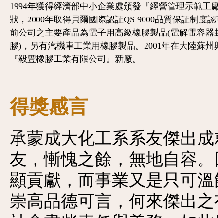
1994年獲得經濟部中小企業處頒發『經營管理示範工
狀，2000年取得貝爾國際認証QS 9000品質保証制度
前公司之主要產品為電子用高級橡膠製品(電解電容器
膠)，另有汽機車工業用橡膠製品。2001年在大陸蘇州
『毅豐橡膠工業有限公司』新廠。
得獎感言
承蒙成大化工系系友傑出成
友，慚愧之餘，無地自容。
顯貢獻，而事業又是只可溫
崇高品德可言，何來傑出之