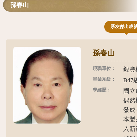
孫春山
系友傑出成
孫春山
現職單位：
毅豐
畢業系級：
B47
學經歷：
國立
偶然
發成
本製
入新