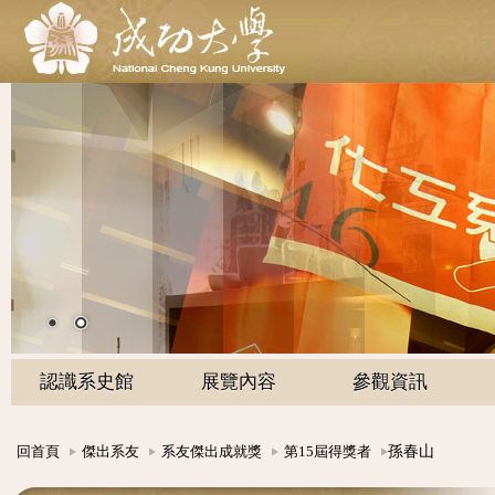
認識系史館
展覽內容
參觀資訊
孫春山
回首頁
傑出系友
系友傑出成就獎
第15屆得獎者