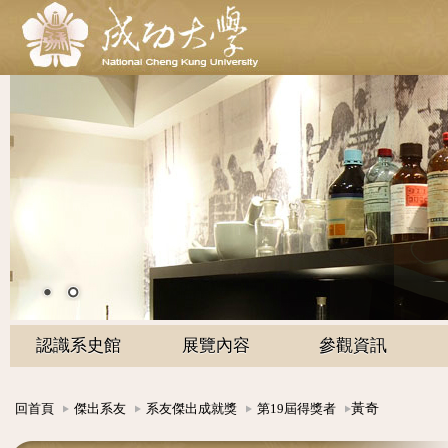
認識系史館
展覽內容
參觀資訊
黃奇
回首頁
傑出系友
系友傑出成就獎
第19屆得獎者