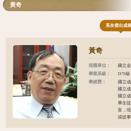
黃奇
系友傑出成
黃奇
現職單位：
國立金
畢業系級：
D70級
學經歷：
國立成
國立成
國立成
畢生
富，
或從