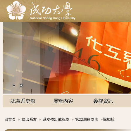
認識系史館
展覽內容
參觀資訊
倪如珍
回首頁
傑出系友
系友傑出成就獎
第22屆得獎者