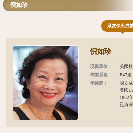
倪如珍
系友傑出成
倪如珍
現職單位：
美國杜邦化
畢業系級：
B47級
學經歷：
國立成
美國Uni
1962
已資