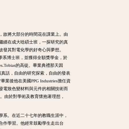
，故將大部分的時間花在課業上。由
繼續在成大唸碩士班，一探研究的真
故發其對電化學的好奇心與夢想。
化學工程學系博士班，並獲得全額獎學金，於
les.Tobias的高徒。畢業典禮那天因
以讓你講真話，自由的研究探索，自由的發表
美國PPG Industries擔任資
發電致色變材料與元件的相關技術而
上。由於對學術及教育懷抱著理想，
學系。在近二十七年的教職生涯中，
合作學習。他經常鼓勵學生走出台