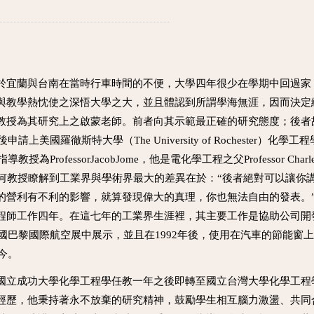
於宜蘭與台南在當時行車時間的不便，大學四年很少在學期中回過家
與教學熱忱使之深悟大學之大，並且體認到所謂學海無涯，因而決定
教授為其研究上之啟蒙老師。前者向其示範最正確的研究態度；後者
請上美國羅徹斯特大學（The University of Rochester）
ProfessorJacobJome，他是電化學工程之父Professor Char
né的一個問題，使何教授瞭解到工業界與學術界最大的差異在於：“後者絕對可
利有不利的影響，就算發現偉大的真理，你也無法自由的發表。”畢業後他在
程師工作四年。在這七年的工業界生涯裡，其主要工作是協助公司開
法國巴黎國際航空展中展示，並且在1992年後，使用在汽車的節能窗
今。
國立成功大學化學工程學任教一年之後即轉至國立台灣大學化學工程
經歷，他秉持著永不放棄的研究精神，鼓勵學生相互腦力激盪、共同