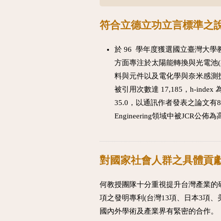
符合立德立功立言標準之
於 96 學年度獲選國立臺灣大
方面專注於太陽能轉換與光電池(
料與元件以及電化學與奈米感測技術
被引用次數達 17,185，h-ind
35.0，以通訊作者發表之論文有8篇
Engineering領域中被JCR公
對國家社會人群之具體貢
何教授團隊十分重視提升台灣產業的
項之發明專利(台灣13項、日本3項、
國內外學術及產業界有緊密的合作。