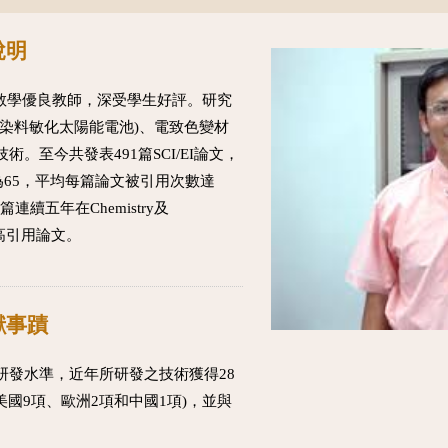
說明
學教學優良教師，深受學生好評。研究
染料敏化太陽能電池)、電致色變材
。至今共發表491篇SCI/EI論文，
ex 為65，平均每篇論文被引用次數達
連續五年在Chemistry及
佈為高引用論文。
獻事蹟
研發水準，近年所研發之技術獲得28
美國9項、歐洲2項和中國1項)，並與