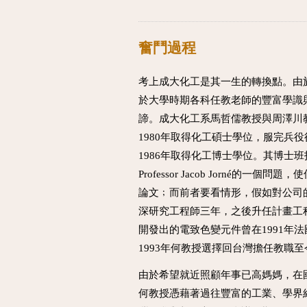
奮鬥過程
考上成大化工是其一生的轉換點。由
於大學時期各科任教老師的豐富學識
諦。成大化工系馬哲儒教授與周澤川
1980年取得化工碩士學位，服完兵役後申
1986年取得化工博士學位。其博士班指導教授為
Professor Jacob Jor
論文﹔而前者要看情形，假如對公司的營
深研究工程師三年，之後升任計畫工
開發出的電致色變元件曾在1991年
1993年何教授選擇回台灣擔任教職至
由於希望就近照顧年事已高媽媽，在
何教授憑藉著過往豐富的工業、學界