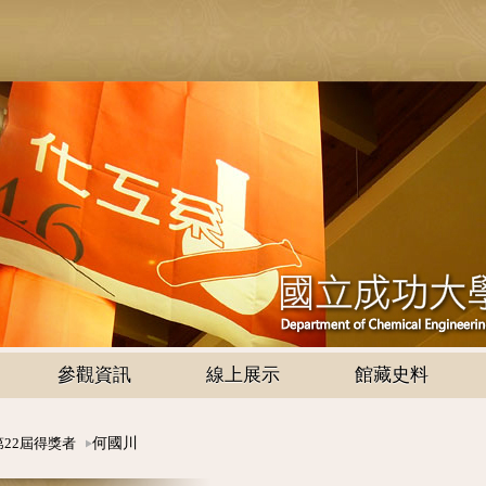
參觀資訊
線上展示
館藏史料
何國川
第22屆得獎者