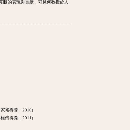
亮眼的表現與貢獻，可見何教授於人
研究生林家裕得獎﹔2010)
研究生李權倍得獎﹔2011)